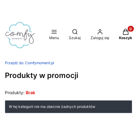
Produkt
Otwórz wyszukiwarkę
Menu
Szukaj
Zaloguj się
Koszyk
Przejdź do:
Comfymoment.pl
Produkty w promocji
Produkty:
Brak
Lista produktów
W tej kategorii nie ma obecnie żadnych produktów