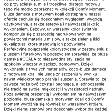
co przyjacielskie, miłe i troskliwe, dlatego motywu
tego nie mogło zabraknąć w kolekcji Comfy Moment.
Bluza damska z motywem koali dostępna w naszej
ofercie cechuje się doskonałym wyglądem, wygodą
użytkowania, a także estetyką i najwyższej jakości
wykonaniem. Beżowy, uniwersalny kolor świetnie
komponuje się z szarością nadrukowanych na
powierzchni materiału misiów, a także zielenią liści
eukaliptusa, które stanowią ich pożywienie.
Perfekcyjne połączenie kolorystyczne w zestawieniu z
pluszem i futerkowym podszyciem sprawiają, że bluza
damska #COALA to niezawodna stylizacja na
spokojny wieczór w zaciszu domowym. Dzięki
wykonaniu z trwałych materiałów koco-bluza damska
z motywem koali nie ulega zniszczeniu w wyniku
nawet wielokrotnego prania i suszenia. Sprawia to, że
zawsze może być czysta i pachnąca, a jednocześnie
nie tracić na swojej miękkości i wyrazistości nadruku.
Poza świetną prezencją i wykonaniem na najwyższym
poziomie, bluza damska z motywem koali od Comfy
Moment wyróżnia się również uniwersalnym krojem.
Dzięki niemu stanowi ona doskonały wybór dla każdej