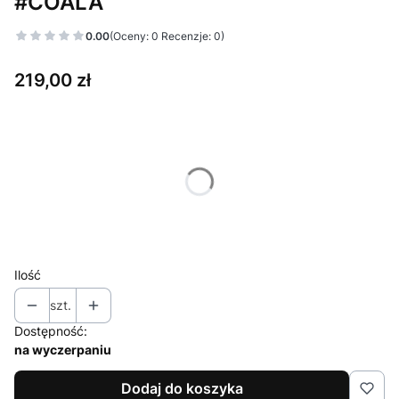
#COALA
0.00
(Oceny: 0 Recenzje: 0)
Cena
219,00 zł
Wybierz wariant produktu:
Poszczególne warianty mogą różnić się ceną
MX progi Ilościowe
Opcjonalne
Wybierz
Ilość
szt.
Dostępność:
na wyczerpaniu
Dodaj do koszyka