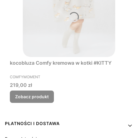
kocobluza Comfy kremowa w kotki #KITTY
PRODUCENT
COMFYMOMENT
Cena
219,00 zł
Zobacz produkt
Linki w stopce
PŁATNOŚCI I DOSTAWA