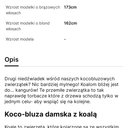
Wzrost modelki o brązowych
173cm
włosach
Wzrost modelki o blond
162cm
włosach
Wzrost modela
-
Opis
Drugi niedźwiadek wśród naszych kocobluzowych
zwierzątek? Nic bardziej mylnego! Koalom bliżej jest
do… kangurów! Te przemiłe zwierzątka to tak
naprawdę torbacze które z drzewa schodzą tylko w
jednym celu- aby wspiąć się na kolejne.
Koco-bluza damska z koalą
Koale to zwierzęta, które kojarzone są ze wszystkim