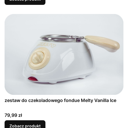
zestaw do czekoladowego fondue Melty Vanilla Ice
Cena
79,99 zł
Zobacz produkt