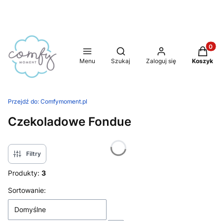
Produkt
Otwórz wyszukiwarkę
Menu
Szukaj
Zaloguj się
Koszyk
Przejdź do:
Comfymoment.pl
Czekoladowe Fondue
Filtry
Produkty:
3
Lista produktów
Sortowanie:
Domyślne