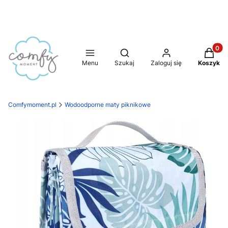
Produkt
Otwórz wyszukiwarkę
Menu
Szukaj
Zaloguj się
Koszyk
Comfymoment.pl
Wodoodporne maty piknikowe