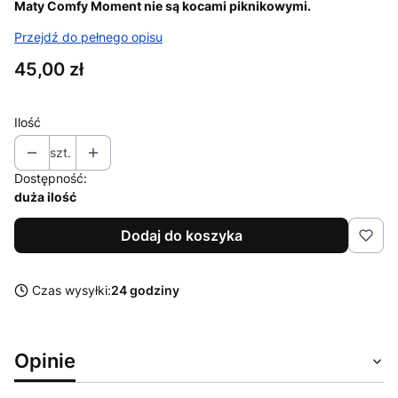
Maty Comfy Moment nie są kocami piknikowymi.
Przejdź do pełnego opisu
Cena
45,00 zł
Ilość
szt.
Dostępność:
duża ilość
Dodaj do koszyka
Czas wysyłki:
24 godziny
Opinie