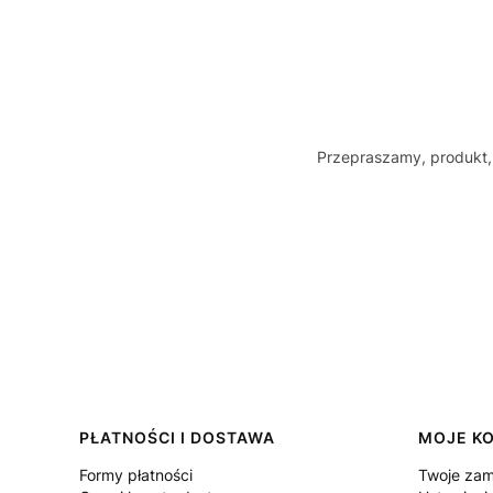
Przepraszamy, produkt, 
Linki w stopce
PŁATNOŚCI I DOSTAWA
MOJE K
Formy płatności
Twoje zam