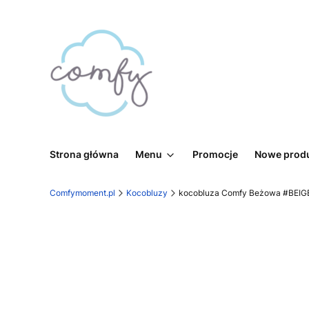
Strona główna
Menu
Promocje
Nowe prod
Comfymoment.pl
Kocobluzy
kocobluza Comfy Beżowa #BEIG