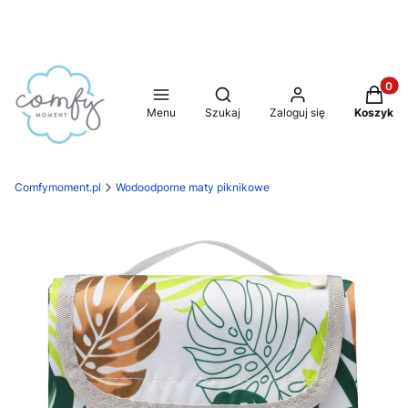
Produkt
Otwórz wyszukiwarkę
Menu
Szukaj
Zaloguj się
Koszyk
Comfymoment.pl
Wodoodporne maty piknikowe