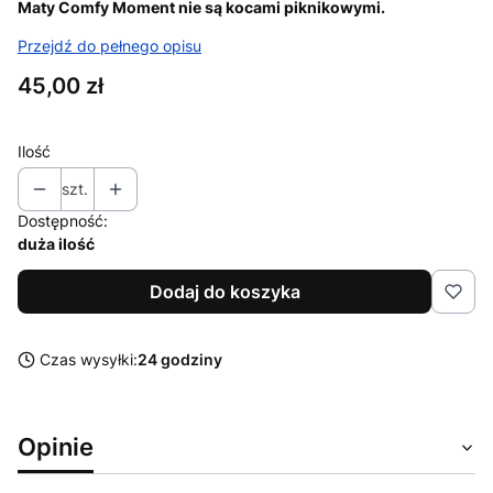
Maty Comfy Moment nie są kocami piknikowymi.
Przejdź do pełnego opisu
Cena
45,00 zł
Ilość
szt.
Dostępność:
duża ilość
Dodaj do koszyka
Czas wysyłki:
24 godziny
Opinie