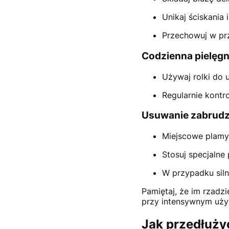
Unikaj ściskania 
Przechowuj w prz
Codzienna pielęgn
Używaj rolki do 
Regularnie kontr
Usuwanie zabrudz
Miejscowe plamy
Stosuj specjalne
W przypadku sil
Pamiętaj, że im rzadz
przy intensywnym uż
Jak przedłuży