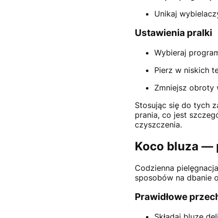
Unikaj wybielacz
Ustawienia pralki
Wybieraj program
Pierz w niskich 
Zmniejsz obroty 
Stosując się do tych 
prania, co jest szcz
czyszczenia.
Koco bluza — 
Codzienna pielęgnacja
sposobów na dbanie 
Prawidłowe prze
Składaj bluzę del