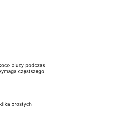
 koco bluzy podczas
 wymaga częstszego
kilka prostych