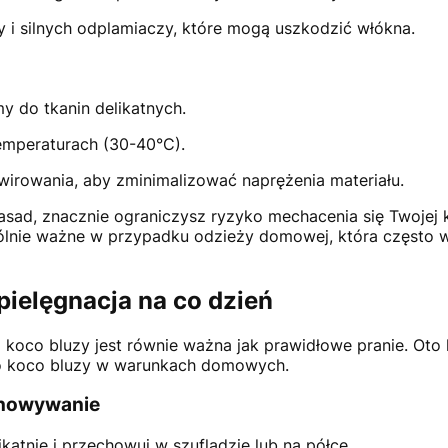
y i silnych odplamiaczy, które mogą uszkodzić włókna.
y do tkanin delikatnych.
temperaturach (30-40°C).
wirowania, aby zminimalizować naprężenia materiału.
zasad, znacznie ograniczysz ryzyko mechacenia się Twojej
ególnie ważne w przypadku odzieży domowej, która często
pielęgnacja na co dzień
 koco bluzy jest równie ważna jak prawidłowe pranie. Oto 
o koco bluzy w warunkach domowych.
chowywanie
ikatnie i przechowuj w szufladzie lub na półce.