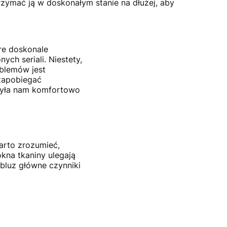
rzymać ją w doskonałym stanie na dłużej, aby
re doskonale
ych seriali. Niestety,
oblemów jest
 zapobiegać
użyła nam komfortowo
arto zrozumieć,
kna tkaniny ulegają
 bluz główne czynniki