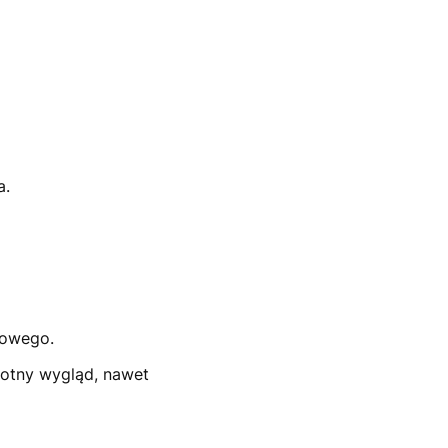
a.
nowego.
wotny wygląd, nawet