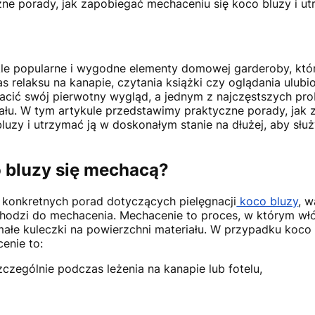
ne porady, jak zapobiegać mechaceniu się koco bluzy i ut
kle popularne i wygodne elementy domowej garderoby, któ
 relaksu na kanapie, czytania książki czy oglądania ulubion
acić swój pierwotny wygląd, a jednym z najczęstszych pr
ału. W tym artykule przedstawimy praktyczne porady, jak
luzy i utrzymać ją w doskonałym stanie na dłużej, aby sł
 bluzy się mechacą?
 konkretnych porad dotyczących pielęgnacji
koco bluzy
, w
hodzi do mechacenia. Mechacenie to proces, w którym włó
 małe kuleczki na powierzchni materiału. W przypadku koco
enie to:
zczególnie podczas leżenia na kanapie lub fotelu,