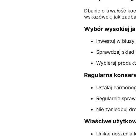
Dbanie o trwałość koc
wskazówek, jak zadba
Wybór wysokiej j
Inwestuj w bluz
Sprawdzaj skład 
Wybieraj produk
Regularna konser
Ustalaj harmonog
Regularnie sprawd
Nie zaniedbuj dr
Właściwe użytko
Unikaj noszenia 