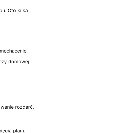
u. Oto kilka
 mechacenie.
ieży domowej.
ywanie rozdarć.
ięcia plam.