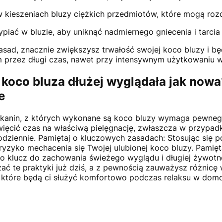
 kieszeniach bluzy ciężkich przedmiotów, które mogą rozc
sypiać w bluzie, aby uniknąć nadmiernego gniecenia i tarcia 
asad, znacznie zwiększysz trwałość swojej koco bluzy i będ
przez długi czas, nawet przy intensywnym użytkowaniu 
 koco bluza dłużej wyglądała jak now
e
tkanin, z których wykonane są koco bluzy wymaga pewnego
ięcić czas na właściwą pielęgnację, zwłaszcza w przypa
odziennie. Pamiętaj o kluczowych zasadach: Stosując się 
yzyko mechacenia się Twojej ulubionej koco bluzy. Pamięta
to klucz do zachowania świeżego wyglądu i długiej żywot
żać te praktyki już dziś, a z pewnością zauważysz różnicę 
z, które będą ci służyć komfortowo podczas relaksu w do