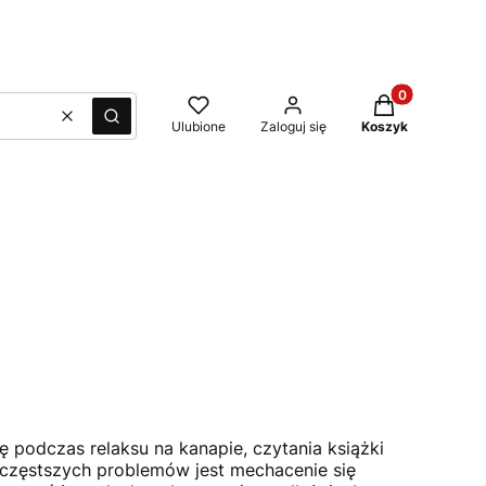
Produkty w kos
Wyczyść
Szukaj
Ulubione
Zaloguj się
Koszyk
 podczas relaksu na kanapie, czytania książki
ajczęstszych problemów jest mechacenie się