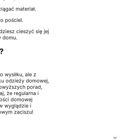
iągać materiał.
o pościel.
ziesz cieszyć się jej
w domu.
a?
 wysiłku, ale z
dku odzieży domowej,
powyższych porad,
j, że regularna i
ności domowej
w wyglądzie i
mowym zaciszu!