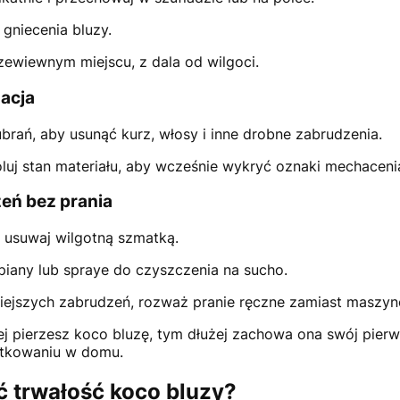
i gniecenia bluzy.
ewiewnym miejscu, z dala od wilgoci.
acja
ubrań, aby usunąć kurz, włosy i inne drobne zabrudzenia.
oluj stan materiału, aby wcześnie wykryć oznaki mechaceni
eń bez prania
 usuwaj wilgotną szmatką.
 piany lub spraye do czyszczenia na sucho.
niejszych zabrudzeń, rozważ pranie ręczne zamiast maszy
iej pierzesz koco bluzę, tym dłużej zachowa ona swój pier
ytkowaniu w domu.
ć trwałość koco bluzy?